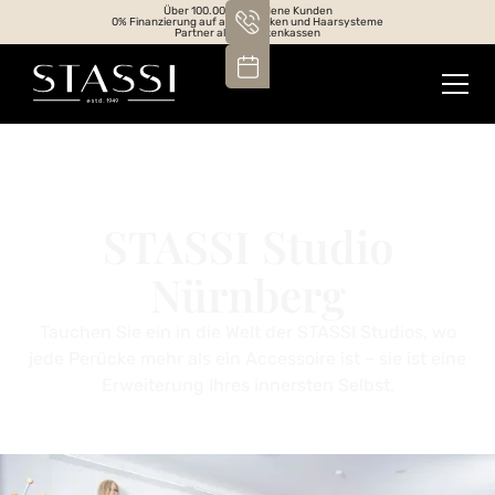
Über 100.000 zufriedene Kunden
0% Finanzierung auf alle Perücken und Haarsysteme
Partner aller Krankenkassen
STASSI Studio
Nürnberg
Tauchen Sie ein in die Welt der STASSI Studios, wo
jede Perücke mehr als ein Accessoire ist – sie ist eine
Erweiterung Ihres innersten Selbst.