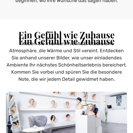
beginnen, wo Ihre Wünsche das sagen haben.
Ein Gefühl wie Zuhause
Ein Gefühl wie Zuhause
Erleben Sie in unserem STASSI Studio eine
Atmosphäre, die Wärme und Stil vereint. Entdecken
Sie anhand unserer Bilder, wie unser einladendes
Ambiente Ihr nächstes Schönheitserlebnis bereichert.
Kommen Sie vorbei und spüren Sie die besondere
Note, die wir jedem Detail gewidmet haben.