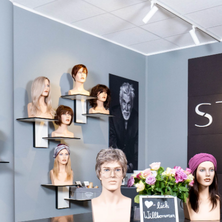
Maßg
Berat
spür