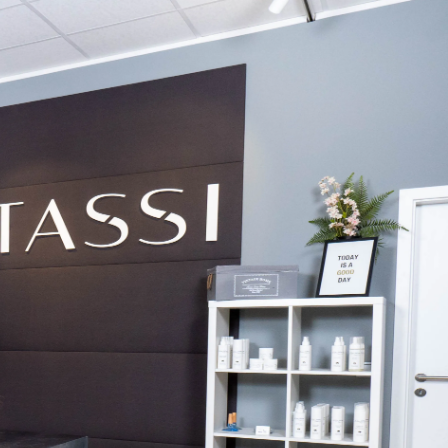
eschneiderte
ung, die Sie
en