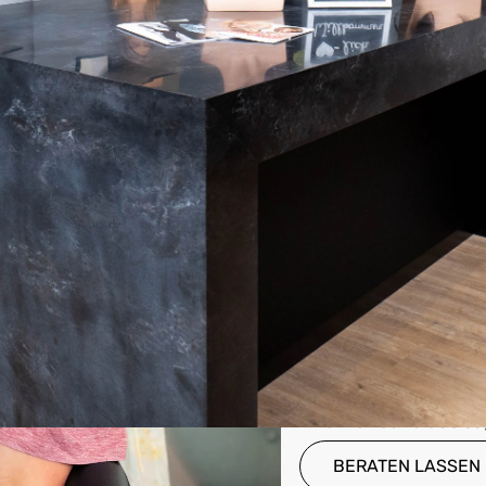
Bei uns finden Sie n
Teil von sich, der Ih
Selbstbewusstsein st
natürlichen Haarqual
können Sie sicher sei
Bedürfnisse abgesti
Vertraute 
Unsere zertifizierte
Ihrer Anforderungen 
Ihrer neuen Frisur n
nicht nur eine 0%-F
zugänglich zu mache
Partnerschaft mit al
unserer maßgeschnei
Ihre Wünsche das s
BERATEN LASSEN