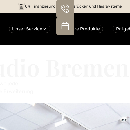
0% Finanzierung auf alle Perücken und Haarsysteme
Unser Service
Unsere Produkte
Ratge
udio Bremen
 wo jede
ine Erweiterung