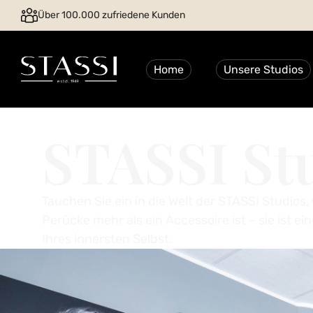
Über 100.000 zufriedene Kunden
Home
Unsere Studios
STASSI St
Tauchen Sie ein in die Welt der STASSI Studios,
Perücke mehr als ein Accessoire ist – sie ist e
Ihres innersten Selbst.