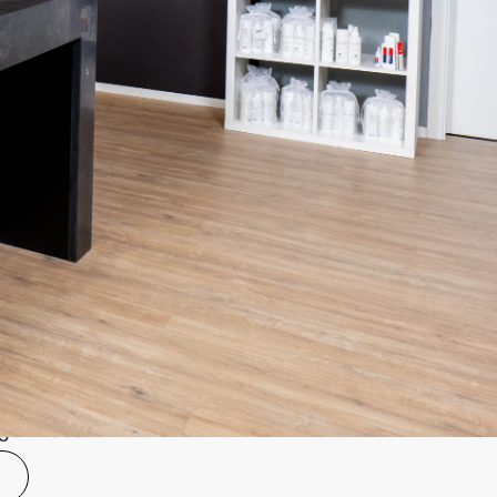
icht einfach nur eine Perücke - Sie entdecken einen
re Persönlichkeit unterstreicht und Ihr
ärkt. Mit unserem vielfältigen Angebot, das von
itäten bis zu innovativen Synthetikfasern reicht,
n, dass jede Perücke auf Ihre individuellen
mmt ist.
Verwandlung
n Beraterinnen verstehen es meisterhaft, auf jede
einzugehen und sorgen dafür, dass Sie sich in
icht nur wohl, sondern zu Hause fühlen. Wir bieten
inanzierung, um den Komfort unserer Services
n, sondern auch die Sicherheit einer
len Krankenkassen. Erleben Sie den Komfort
derten Dienstleistungen, die dort beginnen, wo
agen haben.