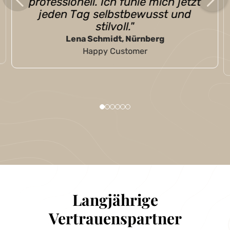
bequem, dass ich manchmal
vergesse, dass ich eine trage. Ein
echter Gewinn für mein
Wohlbefinden!"
Sophie Richter, Dresden
Happy Customer
Langjährige
Vertrauenspartner