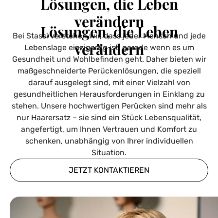
Lösungen, die Leben
verändern
Lösungen, die Leben
Bei Stassi verstehen wir, dass jeder Mensch und jede
verändern
Lebenslage einzigartig ist, gerade wenn es um
Gesundheit und Wohlbefinden geht. Daher bieten wir
maßgeschneiderte Perückenlösungen, die speziell
darauf ausgelegt sind, mit einer Vielzahl von
gesundheitlichen Herausforderungen in Einklang zu
stehen. Unsere hochwertigen Perücken sind mehr als
nur Haarersatz – sie sind ein Stück Lebensqualität,
angefertigt, um Ihnen Vertrauen und Komfort zu
schenken, unabhängig von Ihrer individuellen
Situation.
JETZT KONTAKTIEREN