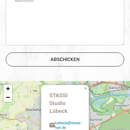
+
×
STASSI
−
Studio
Lübeck
luebeck@stassi-
hair.de