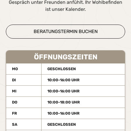
Gespräch unter Freunden anfühlt. Ihr Wohlbefinden
ist unser Kalender.
BERATUNGSTERMIN BUCHEN
ÖFFNUNGSZEITEN
MO
GESCHLOSSEN
DI
10:00-16:00 UHR
MI
10:00-16:00 UHR
DO
10:00-18:00 UHR
FR
10:00-16:00 UHR
SA
GESCHLOSSEN