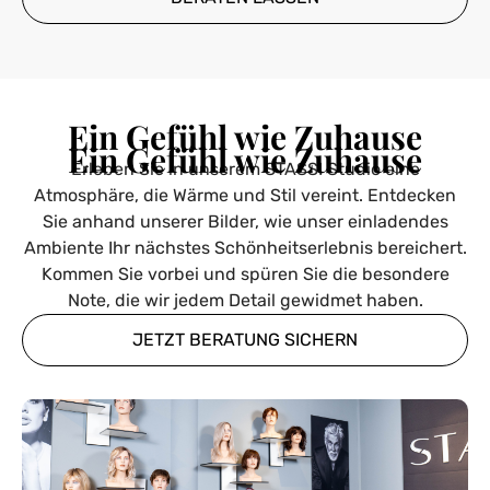
Ein Gefühl wie Zuhause
Ein Gefühl wie Zuhause
Erleben Sie in unserem STASSI Studio eine
Atmosphäre, die Wärme und Stil vereint. Entdecken
Sie anhand unserer Bilder, wie unser einladendes
Ambiente Ihr nächstes Schönheitserlebnis bereichert.
Kommen Sie vorbei und spüren Sie die besondere
Note, die wir jedem Detail gewidmet haben.
JETZT BERATUNG SICHERN