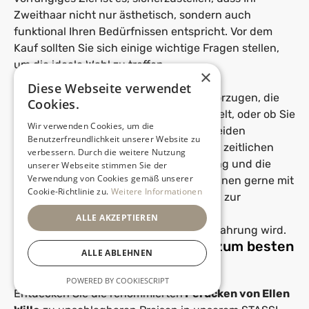
Zweithaar nicht nur ästhetisch, sondern auch
funktional Ihren Bedürfnissen entspricht. Vor dem
Kauf sollten Sie sich einige wichtige Fragen stellen,
um die ideale Wahl zu treffen.
×
Diese Webseite verwendet
Überlegen Sie, ob Sie eine Perücke bevorzugen, die
Cookies.
Ihrer eigenen Frisur und
Haarfarbe
ähnelt, oder ob Sie
Wir verwenden Cookies, um die
sich für einen völlig neuen Look entscheiden
Benutzerfreundlichkeit unserer Website zu
möchten. Berücksichtigen Sie auch den zeitlichen
verbessern. Durch die weitere Nutzung
Aufwand, den Sie für das tägliche Styling und die
unserer Webseite stimmen Sie der
Verwendung von Cookies gemäß unserer
Pflege aufbringen können. Wir stehen Ihnen gerne mit
Cookie-Richtlinie zu.
Weitere Informationen
unverbindlichen Tipps und Ratschlägen zur
Verfügung, um sicherzustellen, dass Ihr
ALLE AKZEPTIEREN
Perückenkauf
eine rundum positive Erfahrung wird.
Ellen Wille Perücken – Qualität zum besten
ALLE ABLEHNEN
Preis im STASSI Studio Lübeck
POWERED BY COOKIESCRIPT
Entdecken Sie die renommierten
Perücken von Ellen