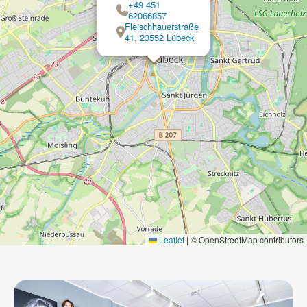
+49 451
62066857
Fleischhauerstraße
41, 23552 Lübeck
Leaflet
|
© OpenStreetMap contributors