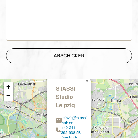
×
+
STASSI
−
Studio
Leipzig
leipzig@stassi-
hair.de
+49 341
392 938 58
Löhrstraße