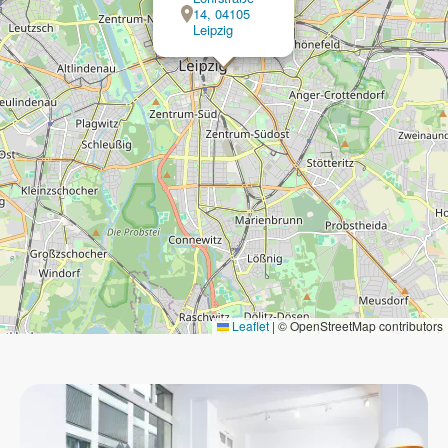
14, 04105
Leipzig
Leaflet
|
© OpenStreetMap contributors