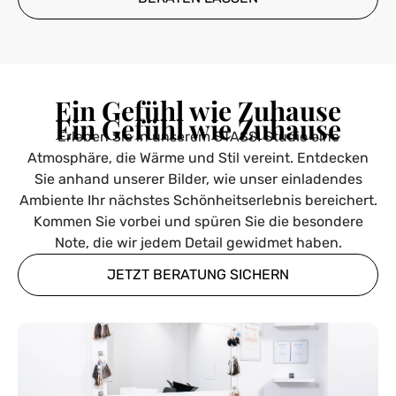
Ein Gefühl wie Zuhause
Ein Gefühl wie Zuhause
Erleben Sie in unserem STASSI Studio eine
Atmosphäre, die Wärme und Stil vereint. Entdecken
Sie anhand unserer Bilder, wie unser einladendes
Ambiente Ihr nächstes Schönheitserlebnis bereichert.
Kommen Sie vorbei und spüren Sie die besondere
Note, die wir jedem Detail gewidmet haben.
JETZT BERATUNG SICHERN