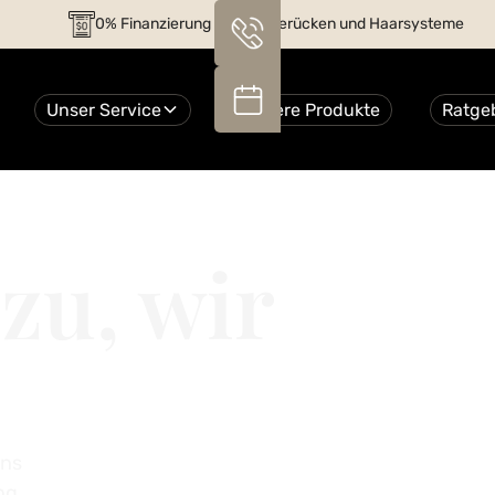
0% Finanzierung auf alle Perücken und Haarsysteme
Unser Service
Unsere Produkte
Ratge
zu, wir
uns
ng