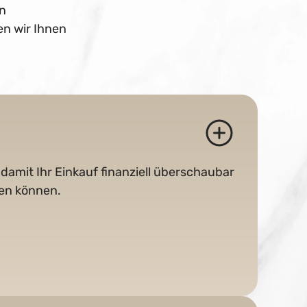
en
en wir Ihnen
 damit Ihr Einkauf finanziell überschaubar
ßen können.