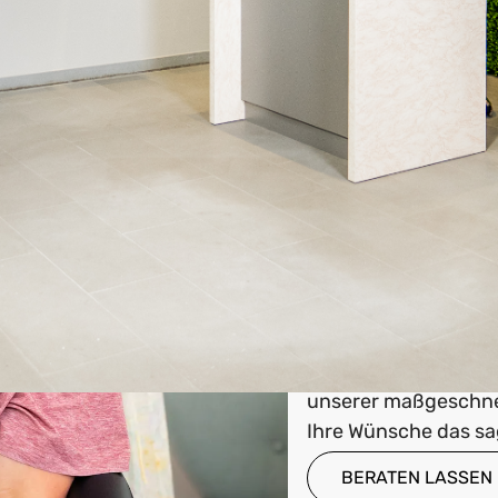
Bei uns finden Sie n
Teil von sich, der Ih
Selbstbewusstsein st
natürlichen Haarqual
können Sie sicher sei
Bedürfnisse abgesti
Vertraute 
Unsere zertifizierte
Ihrer Anforderungen 
Ihrer neuen Frisur n
nicht nur eine 0%-F
zugänglich zu mache
Partnerschaft mit al
unserer maßgeschnei
Ihre Wünsche das s
BERATEN LASSEN