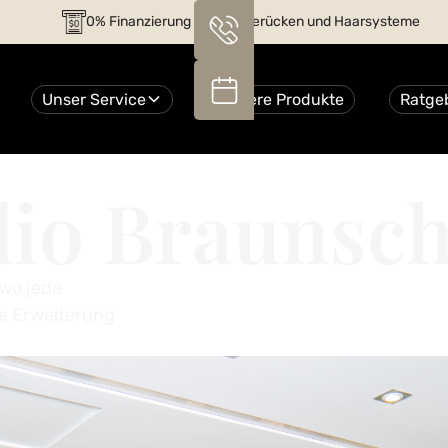
0% Finanzierung auf alle Perücken und Haarsysteme
Unser Service
Unsere Produkte
Ratge
udio Braunsc
 wo jede
ine Erweiterung