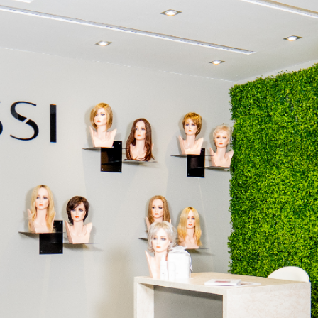
Maßg
Berat
spür