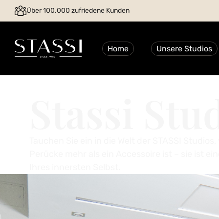
Über 100.000 zufriedene Kunden
Home
Unsere Studios
Stassi St
Tauchen Sie ein in die Welt der STASSI Studios,
Perücke mehr als ein Accessoire ist – sie ist e
Ihres innersten Selbst.