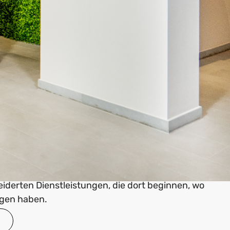
icht einfach nur eine Perücke - Sie entdecken einen
re Persönlichkeit unterstreicht und Ihr
ärkt. Mit unserem vielfältigen Angebot, das von
itäten bis zu innovativen Synthetikfasern reicht,
n, dass jede Perücke auf Ihre individuellen
mmt ist.
Verwandlung
n Beraterinnen verstehen es meisterhaft, auf jede
einzugehen und sorgen dafür, dass Sie sich in
icht nur wohl, sondern zu Hause fühlen. Wir bieten
inanzierung, um den Komfort unserer Services
n, sondern auch die Sicherheit einer
len Krankenkassen. Erleben Sie den Komfort
derten Dienstleistungen, die dort beginnen, wo
agen haben.