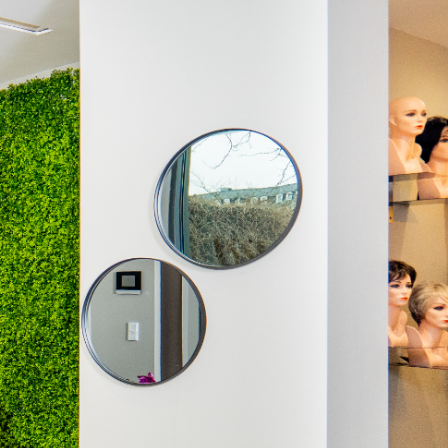
eschneiderte
ung, die Sie
en