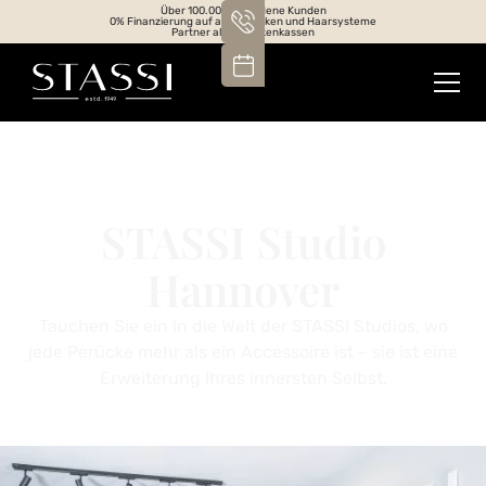
Über 100.000 zufriedene Kunden
0% Finanzierung auf alle Perücken und Haarsysteme
Partner aller Krankenkassen
STASSI Studio
Hannover
Tauchen Sie ein in die Welt der STASSI Studios, wo
jede Perücke mehr als ein Accessoire ist – sie ist eine
Erweiterung Ihres innersten Selbst.