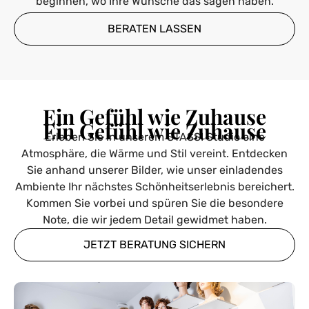
beginnen, wo Ihre Wünsche das sagen haben.
BERATEN LASSEN
Ein Gefühl wie Zuhause
Ein Gefühl wie Zuhause
Erleben Sie in unserem STASSI Studio eine
Atmosphäre, die Wärme und Stil vereint. Entdecken
Sie anhand unserer Bilder, wie unser einladendes
Ambiente Ihr nächstes Schönheitserlebnis bereichert.
Kommen Sie vorbei und spüren Sie die besondere
Note, die wir jedem Detail gewidmet haben.
JETZT BERATUNG SICHERN