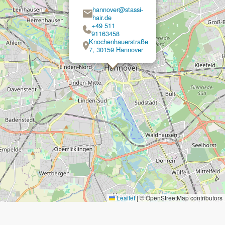
hannover@stassi-
hair.de
+49 511
91163458
Knochenhauerstraße
7, 30159 Hannover
Leaflet
|
© OpenStreetMap contributors