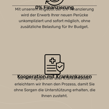
0% Finanzierung
Mit unserem Angebot der 0%-Finanzierung
wird der Erwerb Ihrer neuen Perücke
unkompliziert und sofort möglich, ohne
zusätzliche Belastung für Ihr Budget.
Kooperation mit Krankenkassen
Als Vertragspartner aller Krankenkassen
erleichtern wir Ihnen den Prozess, damit Sie
ohne Sorgen die Unterstützung erhalten, die
Ihnen zusteht.